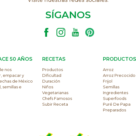
Visite nuestras redes sociales.
SÍGANOS
ACE 50 AÑOS
RECETAS
PRODUCTO
le nos
Productos
Arroz
r, empacar y
Dificultad
Arroz Precocido
osechas de México
Duración
Frijol
, semillas e
Niños
Semillas
Vegetarianas
Ingredientes
Chefs Famosos
Superfoods
Subir Receta
Puré De Papa
Preparados