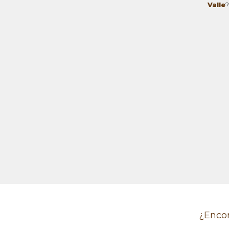
Valle
?
¿Encon