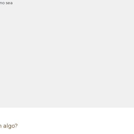
mo sea
n algo?