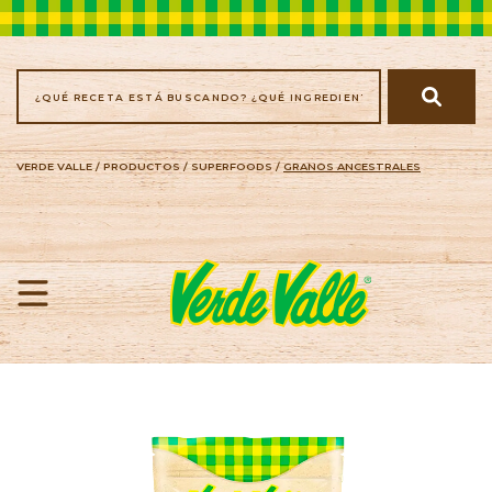
VERDE VALLE
/
PRODUCTOS
/
SUPERFOODS
/
GRANOS ANCESTRALES