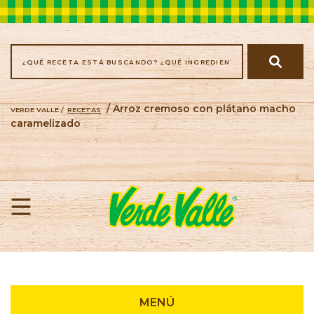
/ Arroz cremoso con plátano macho
VERDE VALLE /
RECETAS
caramelizado
Recetas
MENÚ