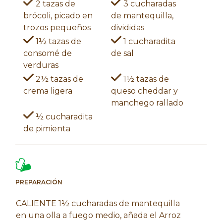
2 tazas de
3 cucharadas
brócoli, picado en
de mantequilla,
trozos pequeños
divididas
1½ tazas de
1 cucharadita
consomé de
de sal
verduras
2½ tazas de
1½ tazas de
crema ligera
queso cheddar y
manchego rallado
½ cucharadita
de pimienta
PREPARACIÓN
CALIENTE 1½ cucharadas de mantequilla
en una olla a fuego medio, añada el Arroz