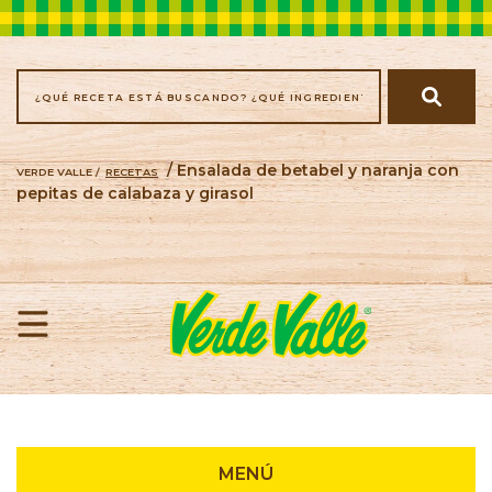
/ Ensalada de betabel y naranja con
VERDE VALLE /
RECETAS
pepitas de calabaza y girasol
Recetas
MENÚ