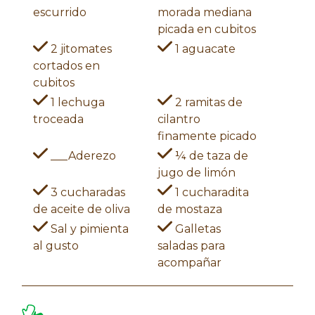
escurrido
morada mediana
picada en cubitos
2 jitomates
1 aguacate
cortados en
cubitos
1 lechuga
2 ramitas de
troceada
cilantro
finamente picado
___Aderezo
¼ de taza de
jugo de limón
3 cucharadas
1 cucharadita
de aceite de oliva
de mostaza
Sal y pimienta
Galletas
al gusto
saladas para
acompañar