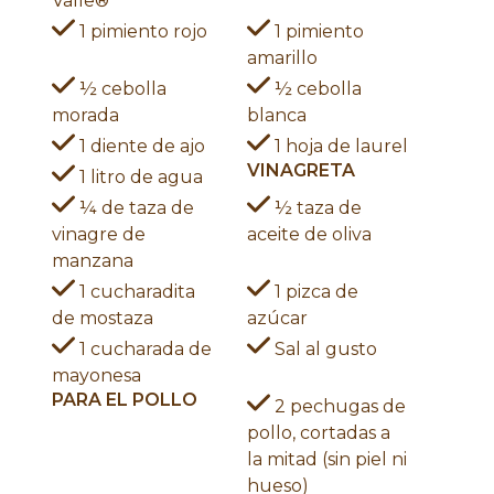
Valle®
1 pimiento rojo
1 pimiento
amarillo
½ cebolla
½ cebolla
morada
blanca
1 diente de ajo
1 hoja de laurel
VINAGRETA
1 litro de agua
¼ de taza de
½ taza de
vinagre de
aceite de oliva
manzana
1 cucharadita
1 pizca de
de mostaza
azúcar
1 cucharada de
Sal al gusto
mayonesa
PARA EL POLLO
2 pechugas de
pollo, cortadas a
la mitad (sin piel ni
hueso)