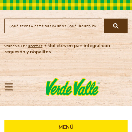
/ Molletes en pan integral con
VERDE VALLE /
RECETAS
requesón y nopalitos
Recetas
MENÚ