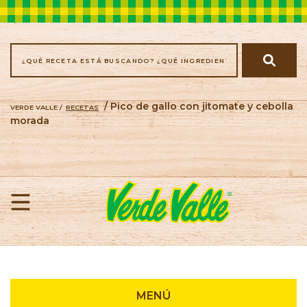
/ Pico de gallo con jitomate y cebolla
VERDE VALLE /
RECETAS
morada
Recetas
MENÚ