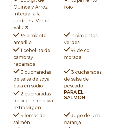
200 gr. de
½ pimiento
Quinoa y Arroz
rojo
Integral a la
Jardinera Verde
Valle®
½ pimiento
2 pimientos
amarillo
verdes
1 cebollita de
¼ de col
cambray
morada
rebanada
3 cucharadas
3 cucharadas
de salsa de soya
de salsa de
baja en sodio
pescado
PARA EL
2 cucharadas
SALMÓN
de aceite de oliva
extra virgen
4 lomos de
Jugo de una
salmón
naranja