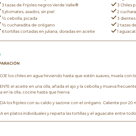
3 tazas de Frijoles negros Verde Valle®
3 Chiles p
5 jitomates, asados, sin piel
2 cuchara
½ cebolla, picada
3 dientes
½ cucharadita de orégano
2 tazas d
6 tortillas cortadas en juliana, doradas en aceite
1 aguacat
PARACIÓN
JE los chiles en agua hirviendo hasta que estén suaves, muela con lo
ENTE el aceite en una olla, añada el ajo y la cebolla y mueva frecuent
ta en la olla, cocine hasta que hierva.
A los frijoles con su caldo y sazone con el orégano. Caliente por 20 
A en platos individuales y reparta las tortillas y el aguacate entre todo