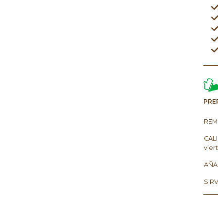
PRE
REMO
CALI
vier
AÑAD
SIRV