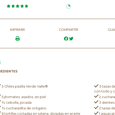
IMPRIMIR
COMPARTIR
GUA
REDIENTES
3 Chiles pasilla Verde Valle®
3 tazas d
con todo y 
5 jitomates, asados, sin piel
2 cuchara
½ cebolla, picada
3 dientes
½ cucharadita de orégano
2 tazas d
6 tortillas cortadas en juliana, doradas en aceite
1 aguacat