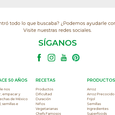
tró todo lo que buscaba? ¿Podemos ayudarle co
Visite nuestras redes sociales.
SÍGANOS
ACE 50 AÑOS
RECETAS
PRODUCTO
le nos
Productos
Arroz
r, empacar y
Dificultad
Arroz Precocido
osechas de México
Duración
Frijol
, semillas e
Niños
Semillas
Vegetarianas
Ingredientes
Chefs Famosos
Superfoods