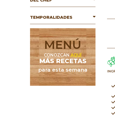
DEL CHEF
TEMPORALIDADES
MENÚ
CONOZCAN
AQUÍ
MÁS RECETAS
para esta semana
ING