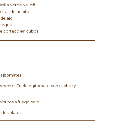
asilla Verde Valle®
ditas de aceite
 de ajo
e agua
e cortado en cubos
s jitomates.
emente. Cuele el jitomate con el chile y
minutos a fuego bajo.
s los platos.