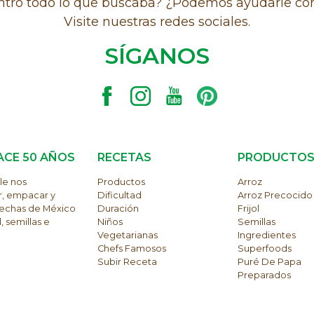
tró todo lo que buscaba? ¿Podemos ayudarle co
Visite nuestras redes sociales.
SÍGANOS
ACE 50 AÑOS
RECETAS
PRODUCTO
le nos
Productos
Arroz
r, empacar y
Dificultad
Arroz Precocido
osechas de México
Duración
Frijol
, semillas e
Niños
Semillas
Vegetarianas
Ingredientes
Chefs Famosos
Superfoods
Subir Receta
Puré De Papa
Preparados