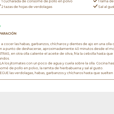
1 cucharada de consomé de pollo en polvo
1 rama de
2 tazas de hojas de verdolagas
Sal al gus
PARACIÓN
a cocer las habas, garbanzos, chícharos y dientes de ajo en una olla
n a punto de deshacerse, aproximadamente 40 minutos desde el mom
TRAS, en otra olla caliente el aceite de oliva, fría la cebolla hasta qu
undos.
A los jitomates con un poco de agua y cuela sobre la olla. Cocina ha
omé de pollo en polvo, la ramita de hierbabuena y sal al gusto.
GUE las verdolagas, habas, garbanzos y chícharos hasta que suelten el