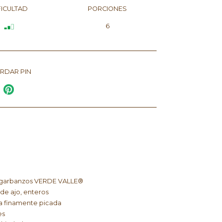
FICULTAD
PORCIONES
6
RDAR PIN
e garbanzos VERDE VALLE®
 de ajo, enteros
la finamente picada
es