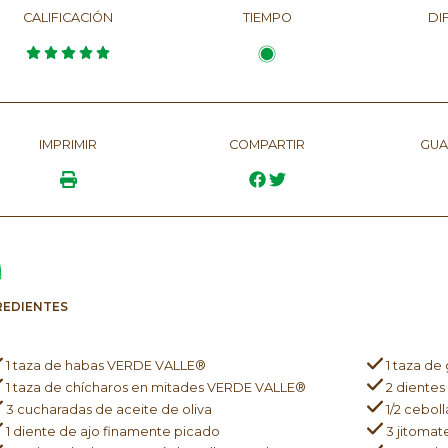
CALIFICACIÓN
TIEMPO
DI
IMPRIMIR
COMPARTIR
GUA
REDIENTES
1 taza de habas VERDE VALLE®
1 taza d
1 taza de chícharos en mitades VERDE VALLE®
2 dientes
3 cucharadas de aceite de oliva
1/2 cebol
1 diente de ajo finamente picado
3 jitomat