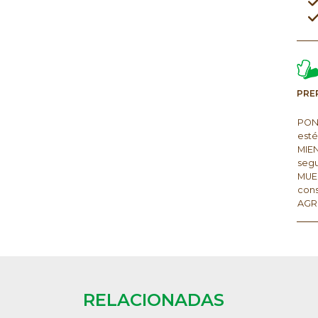
PRE
PON 
esté
MIEN
seg
MUEL
cons
AGRE
RELACIONADAS