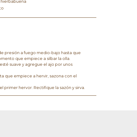
 hierbabuena
to
 de presión a fuego medio-bajo hasta que
ento que empiece a silbar la olla.
e esté suave y agregue el ajo por unos
sta que empiece a hervir, sazona con el
 primer hervor. Rectifique la sazón y sirva.