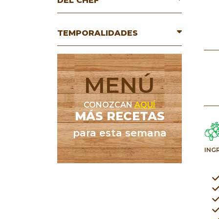
DEL CHEF
TEMPORALIDADES
MENÚ
CONOZCAN
AQUÍ
MÁS RECETAS
para esta semana
ING