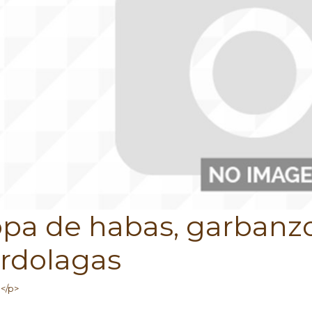
pa de habas, garbanzo
rdolagas
l</p>