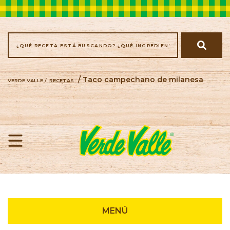
/ Taco campechano de milanesa
VERDE VALLE /
RECETAS
Recetas
MENÚ