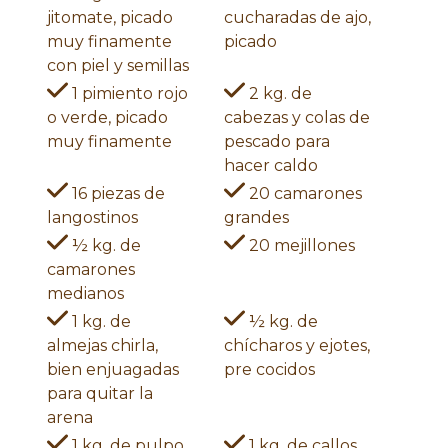
jitomate, picado
cucharadas de ajo,
muy finamente
picado
con piel y semillas
1 pimiento rojo
2 kg. de
o verde, picado
cabezas y colas de
muy finamente
pescado para
hacer caldo
16 piezas de
20 camarones
langostinos
grandes
½ kg. de
20 mejillones
camarones
medianos
1 kg. de
½ kg. de
almejas chirla,
chícharos y ejotes,
bien enjuagadas
pre cocidos
para quitar la
arena
1 kg. de pulpo,
1 kg. de callos