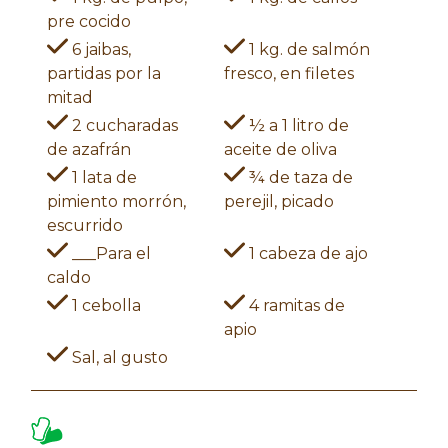
pre cocido
6 jaibas,
1 kg. de salmón
partidas por la
fresco, en filetes
mitad
2 cucharadas
½ a 1 litro de
de azafrán
aceite de oliva
1 lata de
¾ de taza de
pimiento morrón,
perejil, picado
escurrido
___Para el
1 cabeza de ajo
caldo
1 cebolla
4 ramitas de
apio
Sal, al gusto